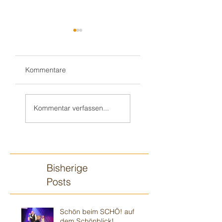
Kommentare
Teil 2/2:
Sandhausener 🎂
Ilvesheimer
Kindergeburtstag
Kommentar verfassen...
Kindergeburtstag
Bisherige
Posts
Schön beim SCHÖ! auf
dem Schönblick!