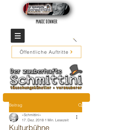
MAGIC DINNER
Öffentliche Auftritte
Beitrag
»Schmittini«
17. Dez. 2018
1 Min. Lesezeit
Kulturbühne