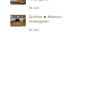
26. Juni
Gluthitze 🔥 Wiesloch -
Kindergarten
20. Juni
Gluthitze 🔥 Modautal-
Scheunenpower
19. Juni
Im Bickenbacher ☀️
Sonnenland
13. Juni
Mit Wind in Erbes-
Büdesheim
12. Juni