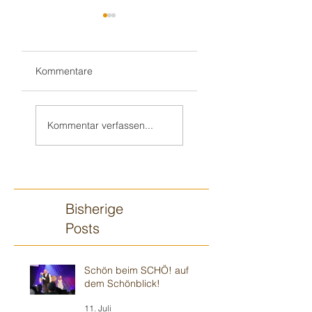
Kommentare
Wieder mit
„Zauberjahresstart“
HENRIK im
- wie immer in
Kommentar verfassen...
„Weinheimer
musikalischer 🎶
Wohnzimmer“ -
Umgebung
Modernes 🍿
Theater
Bisherige
Posts
Schön beim SCHÖ! auf
dem Schönblick!
11. Juli