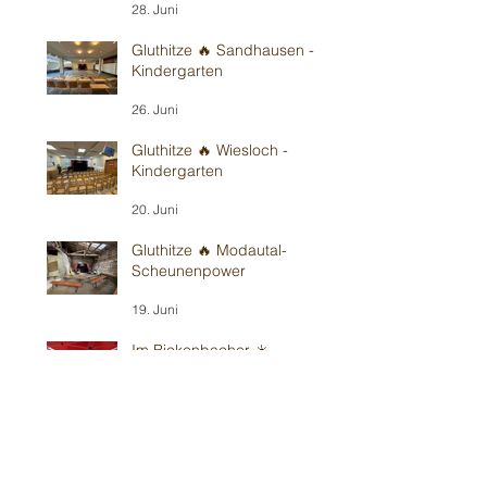
28. Juni
Gluthitze 🔥 Sandhausen -
Kindergarten
26. Juni
Gluthitze 🔥 Wiesloch -
Kindergarten
20. Juni
Gluthitze 🔥 Modautal-
Scheunenpower
19. Juni
Im Bickenbacher ☀️
Sonnenland
13. Juni
Mit Wind in Erbes-
Büdesheim