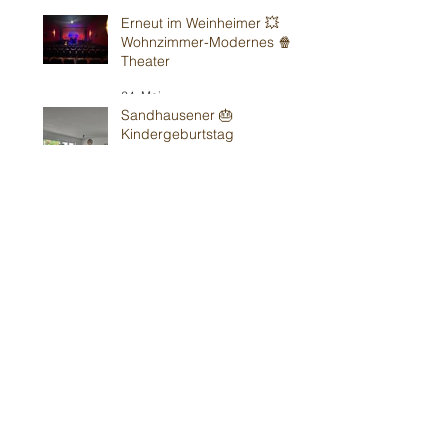
Erneut im Weinheimer 💥
Wohnzimmer-Modernes 🍿
Theater
24. Mai
Sandhausener 🎂
Kindergeburtstag
16. Mai
Weiter in Walldorf 🥳
15. Mai
Schon wieder in Bad Vilbel
bei Kirchens⛪️
10. Mai
O Francoforte- 🎉
Kindergeburtstag 2.10