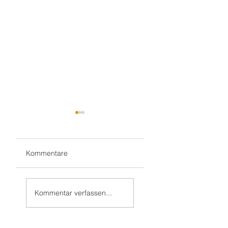
Kommentare
Gluthitze 🔥
Gluthitze 🔥
Sandhausen -
Wiesloch -
Kommentar verfassen...
Kindergarten
Kindergarten