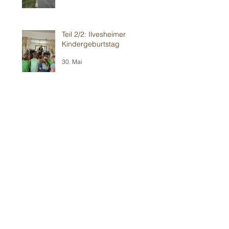
Teil 2/2: Ilvesheimer
Kindergeburtstag
30. Mai
Erneut im Weinheimer 💥
Wohnzimmer-Modernes 🍿
Theater
24. Mai
Sandhausener 🎂
Kindergeburtstag
16. Mai
Weiter in Walldorf 🥳