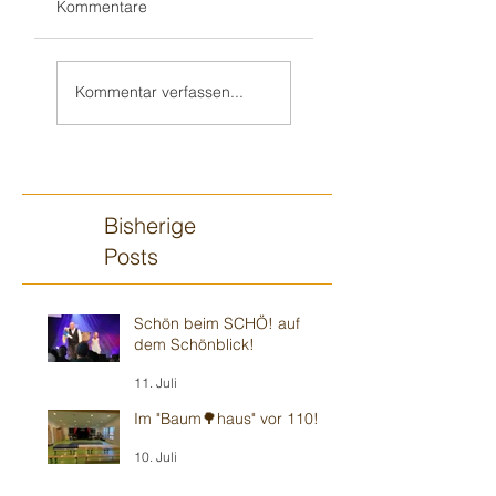
Kommentare
Weiter in Walldorf
Zum 70. 🥳 nach
🥳
„Monnem“
Kommentar verfassen...
Bisherige
Posts
Schön beim SCHÖ! auf
dem Schönblick!
11. Juli
Im "Baum🌳haus" vor 110!
10. Juli