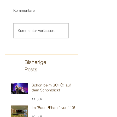
Kommentare
Wieder mit
„Zauberjahresstart“
HENRIK im
- wie immer in
Kommentar verfassen...
„Weinheimer
musikalischer 🎶
Wohnzimmer“ -
Umgebung
Modernes 🍿
Theater
Bisherige
Posts
Schön beim SCHÖ! auf
dem Schönblick!
11. Juli
Im "Baum🌳haus" vor 110!
10. Juli