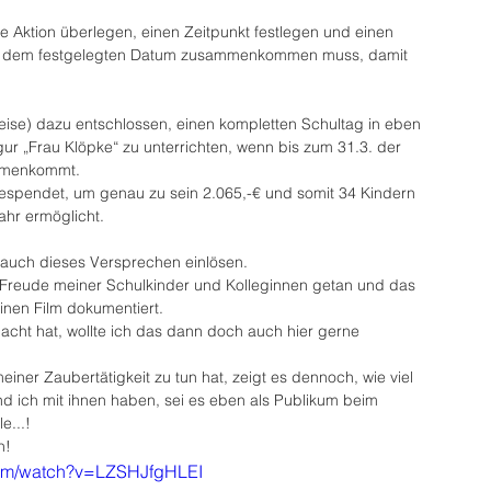
e Aktion überlegen, einen Zeitpunkt festlegen und einen 
s zu dem festgelegten Datum zusammenkommen muss, damit 
se) dazu entschlossen, einen kompletten Schultag in eben 
ur „Frau Klöpke“ zu unterrichten, wenn bis zum 31.3. der 
ammenkommt.
espendet, um genau zu sein 2.065,-€ und somit 34 Kindern 
ahr ermöglicht.
 auch dieses Versprechen einlösen.
 Freude meiner Schulkinder und Kolleginnen getan und das 
inen Film dokumentiert.
acht hat, wollte ich das dann doch auch hier gerne 
iner Zaubertätigkeit zu tun hat, zeigt es dennoch, wie viel 
nd ich mit ihnen haben, sei es eben als Publikum beim 
e...!
n!
com/watch?v=LZSHJfgHLEI