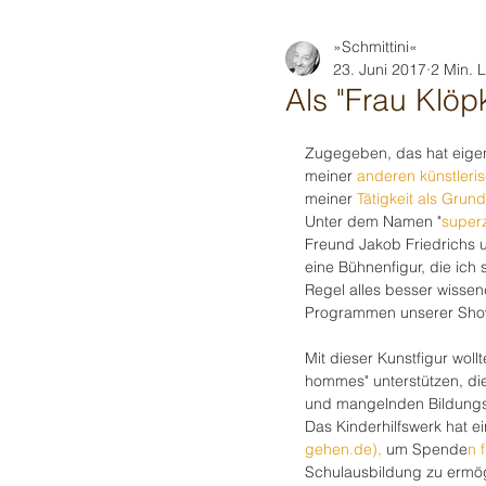
»Schmittini«
23. Juni 2017
2 Min. 
Als "Frau Klöp
Zugegeben, das hat eigen
meiner 
anderen künstleri
meiner 
Tätigkeit als Grun
Unter dem Namen "
super
Freund Jakob Friedrichs 
eine Bühnenfigur, die ich 
Regel alles besser wissen
Programmen unserer Shows
Mit dieser Kunstfigur woll
hommes" unterstützen, die
und mangelnden Bildungsm
Das Kinderhilfswerk hat e
gehen.de
), 
um Spende
n 
Schulausbildung
zu
ermö