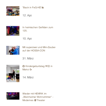
"Back in FeG-HD"⛪️
12. Apr.
In heimischen Gefilden zum
125.
10. Apr.
Mit superzwei und Mini-Zauberei
auf der HOSSA-CON
31. März
🎂 Kindergeburtstag 🫶🏻 in
Mainz 🥳
14. März
Wieder mit HENRIK im
„Weinheimer Wohnzimmer“ -
Modernes 🍿Theater