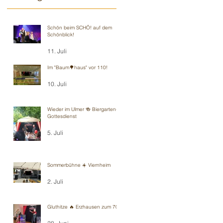
Schön beim SCHÖ! auf dem
Schönblick!
11. Juli
Im "Baum🌳haus" vor 110!
10. Juli
Wieder im Ulmer 🍻 Biergarten-
Gottesdienst
5. Juli
Sommerbühne ☀️ Viernheim
2. Juli
Gluthitze 🔥 Erzhausen zum 70.