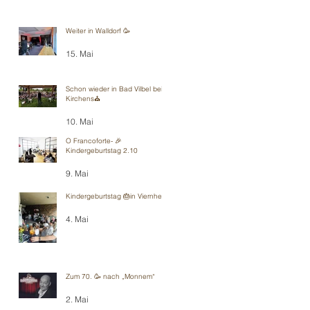
Weiter in Walldorf 🥳
15. Mai
Schon wieder in Bad Vilbel bei
Kirchens⛪️
10. Mai
O Francoforte- 🎉
Kindergeburtstag 2.10
9. Mai
Kindergeburtstag 🎂in Viernheim
4. Mai
Zum 70. 🥳 nach „Monnem“
2. Mai