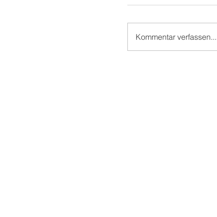
Kommentar verfassen...
Mit superzwei und M
Zauberei auf der 
CON