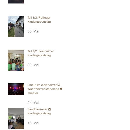
Teil 1/2: Reilinger
Kindergeburtstag
30. Mai
Teil 2/2: Ilvesheimer
Kindergeburtstag
30. Mai
Erneut im Weinheimer 💥
Wohnzimmer-Modernes 🍿
Theater
24. Mai
Sandhausener 🎂
Kindergeburtstag
16. Mai