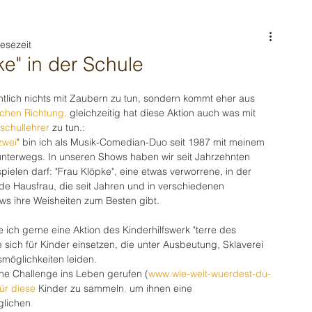
Lesezeit
ke" in der Schule
tlich nichts mit Zaubern zu tun, sondern kommt eher aus 
schen Richtung
, 
gleichzeitig hat diese Aktion auch was mit 
dschullehrer
 zu tun.:
zwei
" bin ich als Musik-Comedian-Duo seit 1987 mit meinem 
unterwegs. In unseren Shows haben wir seit Jahrzehnten 
spielen darf: "Frau Klöpke", eine etwas verworrene, in der 
de Hausfrau, die seit Jahren und in verschiedenen 
 ihre Weisheiten zum Besten gibt.
te ich gerne eine Aktion des Kinderhilfswerk "terre des 
 sich für Kinder einsetzen, die unter Ausbeutung, Sklaverei 
öglichkeiten leiden.
ine Challenge ins Leben gerufen (
www.wie-weit-wuerdest-du-
für diese 
Kinder
zu
sammeln
, 
um
ihnen
eine
glichen
.