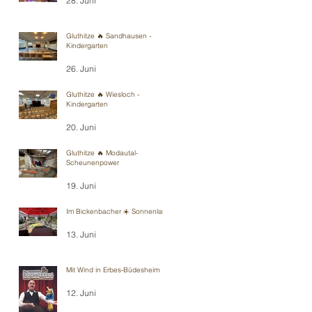
28. Juni
Gluthitze 🔥 Sandhausen -
Kindergarten
26. Juni
Gluthitze 🔥 Wiesloch -
Kindergarten
20. Juni
Gluthitze 🔥 Modautal-
Scheunenpower
19. Juni
Im Bickenbacher ☀️ Sonnenland
13. Juni
Mit Wind in Erbes-Büdesheim
12. Juni