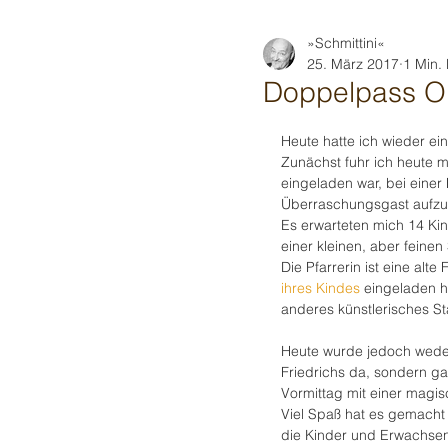
»Schmittini«
25. März 2017
1 Min. 
Doppelpass Ob
Heute hatte ich wieder ei
Zunächst fuhr ich heute m
eingeladen war, bei einer
Überraschungsgast aufzut
Es erwarteten mich 14 Ki
einer kleinen, aber feine
Die Pfarrerin ist eine alt
ihres Kindes
 eingeladen 
anderes künstlerisches 
Heute wurde jedoch weder
Friedrichs da, sondern gan
Vormittag mit einer magis
Viel Spaß hat es gemacht 
die Kinder und Erwachsen