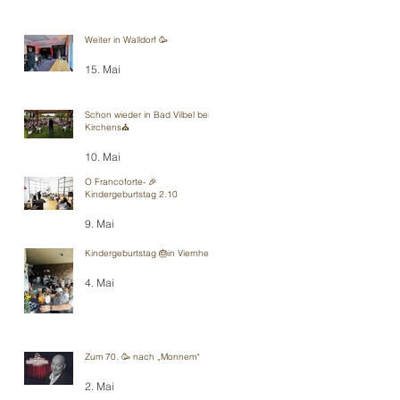
Weiter in Walldorf 🥳
15. Mai
Schon wieder in Bad Vilbel bei
Kirchens⛪️
10. Mai
O Francoforte- 🎉
Kindergeburtstag 2.10
9. Mai
Kindergeburtstag 🎂in Viernheim
4. Mai
Zum 70. 🥳 nach „Monnem“
2. Mai