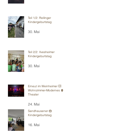
Teil 1/2: Reilinger
Kindergeburtstag
30. Mai
Teil 2/2: Ilvesheimer
Kindergeburtstag
30. Mai
Erneut im Weinheimer 💥
Wohnzimmer-Modernes 🍿
Theater
24. Mai
Sandhausener 🎂
Kindergeburtstag
16. Mai