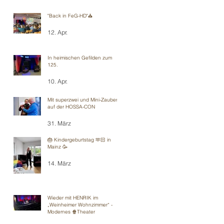
"Back in FeG-HD"⛪️
12. Apr.
In heimischen Gefilden zum
125.
10. Apr.
Mit superzwei und Mini-Zauberei
auf der HOSSA-CON
31. März
🎂 Kindergeburtstag 🫶🏻 in
Mainz 🥳
14. März
Wieder mit HENRIK im
„Weinheimer Wohnzimmer“ -
Modernes 🍿Theater