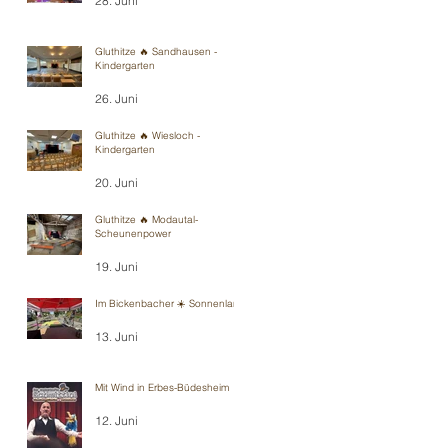
28. Juni
Gluthitze 🔥 Sandhausen -
Kindergarten
26. Juni
Gluthitze 🔥 Wiesloch -
Kindergarten
20. Juni
Gluthitze 🔥 Modautal-
Scheunenpower
19. Juni
Im Bickenbacher ☀️ Sonnenland
13. Juni
Mit Wind in Erbes-Büdesheim
12. Juni