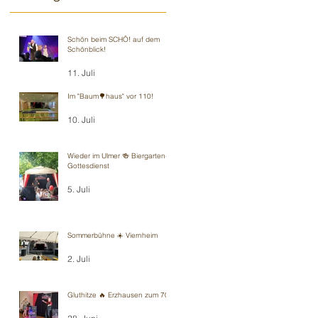
Schön beim SCHÖ! auf dem
Schönblick!
11. Juli
Im "Baum🌳haus" vor 110!
10. Juli
Wieder im Ulmer 🍻 Biergarten-
Gottesdienst
5. Juli
Sommerbühne ☀️ Viernheim
2. Juli
Gluthitze 🔥 Erzhausen zum 70.