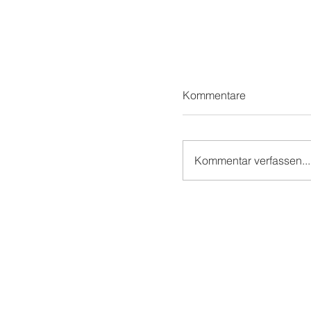
Kommentare
Kommentar verfassen...
Mit superzwei und M
Zauberei auf der 
CON