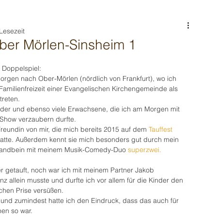
Lesezeit
er Mörlen-Sinsheim 1
n Doppelspiel:
orgen nach Ober-Mörlen (nördlich von Frankfurt), wo ich 
 Familienfreizeit einer Evangelischen Kirchengemeinde als 
reten.
nder und ebenso viele Erwachsene, die ich am Morgen mit 
n Show verzaubern durfte.
e Freundin von mir, die mich bereits 2015 auf dem 
Tauffest 
hatte. Außerdem kennt sie mich besonders gut durch mein 
Standbein mit meinem Musik-Comedy-Duo 
superzwei.
 getauft, noch war ich mit meinem Partner Jakob 
z allein musste und durfte ich vor allem für die Kinder den 
chen Prise versüßen.
und zumindest hatte ich den Eindruck, dass das auch für 
en so war.