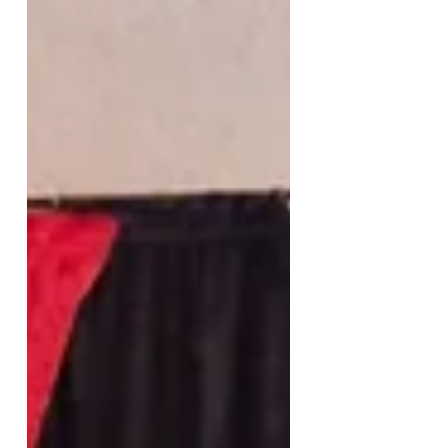
von 100 bis 150 km. Ich kenne
die große Reiserei ja von
meinem anderen künstlerischen
Standbein mit superzwei, bei
dem wir seit 4 Jahrzehnten viele
Kilometer von Hamburg bis in
die Schweiz geschrubbt haben
und es auch nach wie vor tun.
Daher will ich das eigentlich
beim Zaubern e