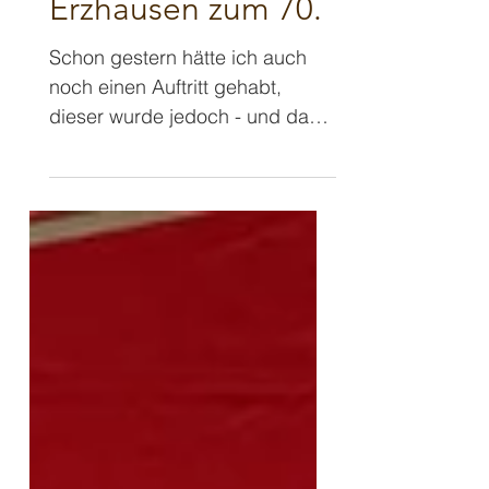
Gluthitze 🔥
Erzhausen zum 70.
Schon gestern hätte ich auch
noch einen Auftritt gehabt,
dieser wurde jedoch - und da
war ich wirklich dankbar -
wegen der extremen Hitzewelle
im Vorfeld abgesagt. ❤️‍🔥
Glücklicherweise nicht nur
meinetwegen, sondern mein
Auftritt hätte in einem Altenheim
stattgefunden. Aber das
gesamte Sommerfest dort
wurde, wie viele andere