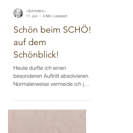
»Schmittini«
11. Juli
4 Min. Lesezeit
Schön beim SCHÖ!
auf dem
Schönblick!
Heute durfte ich einen
besonderen Auftritt absolvieren.
Normalerweise vermeide ich ja
eher weitere Fahrten als
Zauberkünstler und beschränke
mich mit meinem Aktionsradius
eher hier auf meinen Umkreis