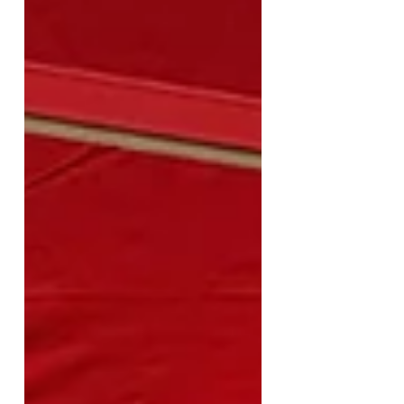
Veranstaltungen auch, aus
gesundheitlichen Gründen ⛑️ für
die älteren Mitbewohner
abgesagt ❌ und verschoben auf
den Herbst- und da ich an dem
geplanten