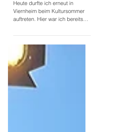
Viernheim
Heute durfte ich erneut in
Viernheim beim Kultursommer
auftreten. Hier war ich bereits
vor 2 Jahren und habe
offensichtlich einen recht guten
Eindruck hinterlassen 😉,
sodass man mich erneut
eingeladen hatte. Verantwortlich
für mein erneutes Engagement
war der Kinderschutzbund
Viernheim, der auch 2024
meinen Auftritt initiiert hat. Ich
habe mich sehr gereut auf
diesen Auftritt hier, denn wie
auch beim letzten Mal waren es