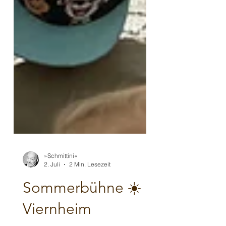
»Schmittini«
2. Juli
2 Min. Lesezeit
Sommerbühne ☀️